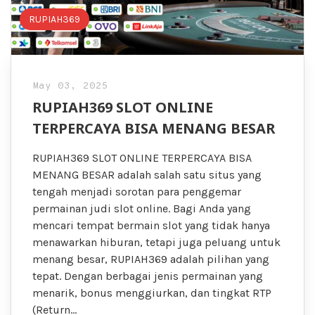
RUPIAH369
May 03, 2025
RUPIAH369 SLOT ONLINE
TERPERCAYA BISA MENANG BESAR
RUPIAH369 SLOT ONLINE TERPERCAYA BISA
MENANG BESAR adalah salah satu situs yang
tengah menjadi sorotan para penggemar
permainan judi slot online. Bagi Anda yang
mencari tempat bermain slot yang tidak hanya
menawarkan hiburan, tetapi juga peluang untuk
menang besar, RUPIAH369 adalah pilihan yang
tepat. Dengan berbagai jenis permainan yang
menarik, bonus menggiurkan, dan tingkat RTP
(Return…