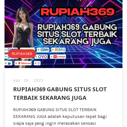
RUPIAH369
Apr 18, 2025
RUPIAH369 GABUNG SITUS SLOT
TERBAIK SEKARANG JUGA
RUPIAH369 GABUNG SITUS SLOT TERBAIK
SEKARANG JUGA adalah keputusan tepat bagi
siapa saja yang ingin merasakan sensasi