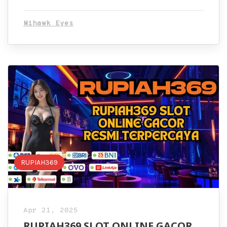
Mihawk Eyes
RUPIAH369
Apr 21, 2025
RUPIAH369 SLOT ONLINE GACOR