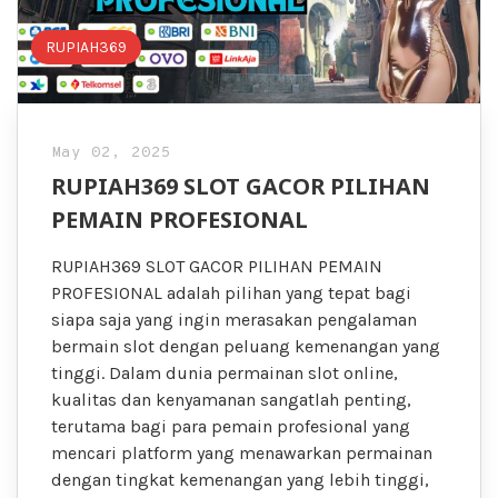
RUPIAH369
May 02, 2025
RUPIAH369 SLOT GACOR PILIHAN
PEMAIN PROFESIONAL
RUPIAH369 SLOT GACOR PILIHAN PEMAIN
PROFESIONAL adalah pilihan yang tepat bagi
siapa saja yang ingin merasakan pengalaman
bermain slot dengan peluang kemenangan yang
tinggi. Dalam dunia permainan slot online,
kualitas dan kenyamanan sangatlah penting,
terutama bagi para pemain profesional yang
mencari platform yang menawarkan permainan
dengan tingkat kemenangan yang lebih tinggi,