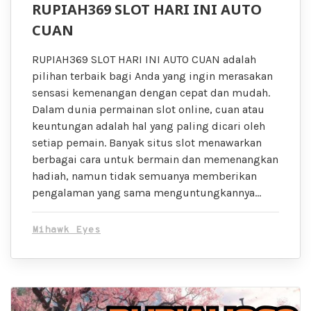
RUPIAH369 SLOT HARI INI AUTO
CUAN
RUPIAH369 SLOT HARI INI AUTO CUAN adalah
pilihan terbaik bagi Anda yang ingin merasakan
sensasi kemenangan dengan cepat dan mudah.
Dalam dunia permainan slot online, cuan atau
keuntungan adalah hal yang paling dicari oleh
setiap pemain. Banyak situs slot menawarkan
berbagai cara untuk bermain dan memenangkan
hadiah, namun tidak semuanya memberikan
pengalaman yang sama menguntungkannya…
Mihawk Eyes