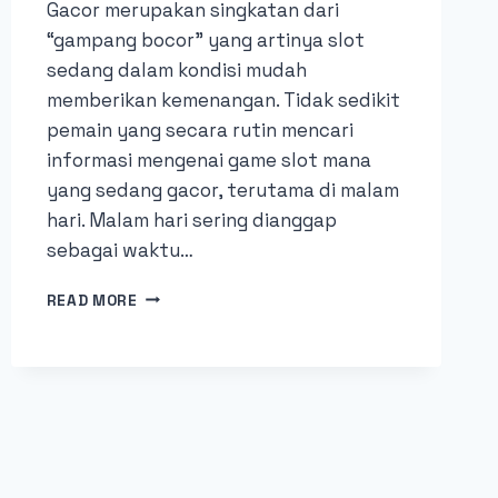
Gacor merupakan singkatan dari
“gampang bocor” yang artinya slot
sedang dalam kondisi mudah
memberikan kemenangan. Tidak sedikit
pemain yang secara rutin mencari
informasi mengenai game slot mana
yang sedang gacor, terutama di malam
hari. Malam hari sering dianggap
sebagai waktu…
SLOT
READ MORE
GACOR
MALAM
INI
GARUDA888