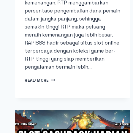
kemenangan. RTP menggambarkan
persentase pengembalian dana pemain
dalam jangka panjang, sehingga
semakin tinggi RTP maka peluang
meraih kemenangan juga lebih besar.
RAPI888 hadir sebagai situs slot online
terpercaya dengan koleksi game ber-
RTP tinggi yang siap memberikan
pengalaman bermain lebih…
RTP
READ MORE
SLOT
GACOR
TERBAIK
RAPI888