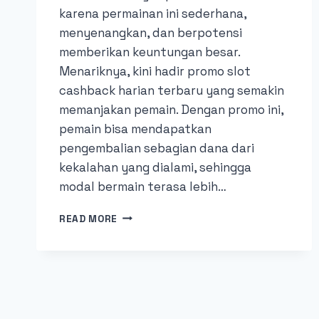
karena permainan ini sederhana,
menyenangkan, dan berpotensi
memberikan keuntungan besar.
Menariknya, kini hadir promo slot
cashback harian terbaru yang semakin
memanjakan pemain. Dengan promo ini,
pemain bisa mendapatkan
pengembalian sebagian dana dari
kekalahan yang dialami, sehingga
modal bermain terasa lebih…
SLOT
READ MORE
CASHBACK
HARIAN
TERBARU