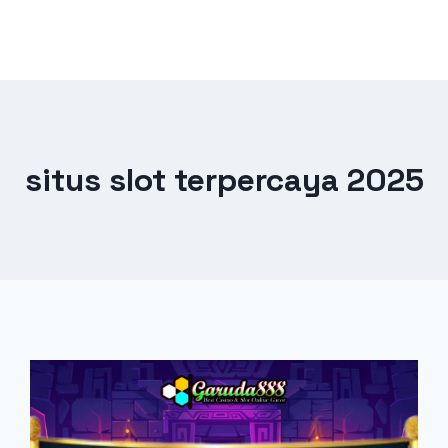
situs slot terpercaya 2025