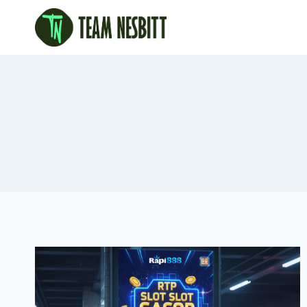
Skip
to
content