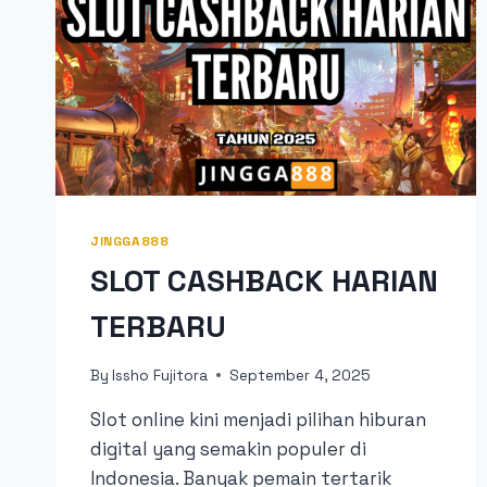
JINGGA888
SLOT CASHBACK HARIAN
TERBARU
By
Issho Fujitora
September 4, 2025
Slot online kini menjadi pilihan hiburan
digital yang semakin populer di
Indonesia. Banyak pemain tertarik